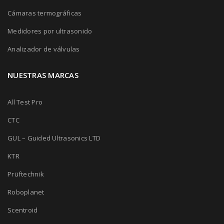
Cámaras termográficas
Medidores por ultrasonido
Analizador de válvulas
NUESTRAS MARCAS
All Test Pro
CTC
GUL – Guided Ultrasonics LTD
KTR
Prüftechnik
Roboplanet
Scentroid