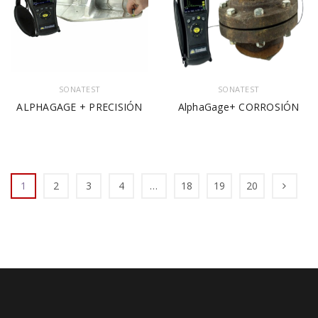
SONATEST
SONATEST
ALPHAGAGE + PRECISIÓN
AlphaGage+ CORROSIÓN
1
2
3
4
…
18
19
20