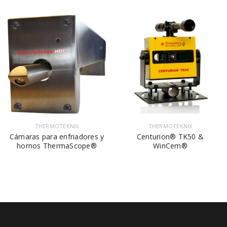
THERMOTEKNIX
THERMOTEKNIX
Cámaras para enfriadores y
Centurion® TK50 &
hornos ThermaScope®
WinCem®