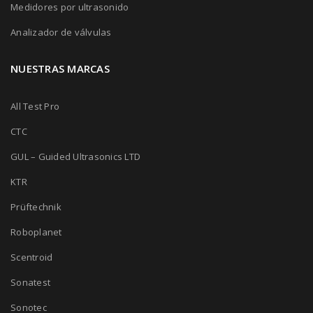
Medidores por ultrasonido
Analizador de válvulas
NUESTRAS MARCAS
All Test Pro
CTC
GUL – Guided Ultrasonics LTD
KTR
Prüftechnik
Roboplanet
Scentroid
Sonatest
Sonotec