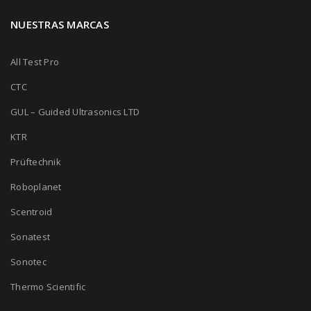
NUESTRAS MARCAS
All Test Pro
CTC
GUL – Guided Ultrasonics LTD
KTR
Prüftechnik
Roboplanet
Scentroid
Sonatest
Sonotec
Thermo Scientific