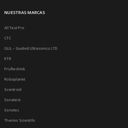
NUESTRAS MARCAS
All Test Pro
CTC
GUL – Guided Ultrasonics LTD
KTR
Prüftechnik
Roboplanet
Scentroid
Sonatest
Sonotec
Thermo Scientific