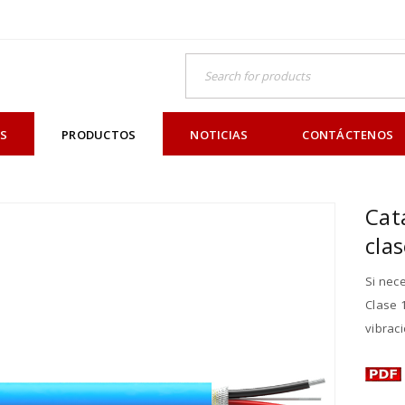
OS
PRODUCTOS
NOTICIAS
CONTÁCTENOS
Cat
clas
Si nec
Clase 
vibrac