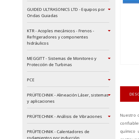
GUIDED ULTRASONICS LTD - Equipos por
Ondas Guiadas
KTR - Acoples mecánicos - Frenos -
Refrigeradores y componentes
hidráulicos
MEGGITT - Sistemas de Monitoreo y
Protección de Turbinas
PCE
DES
PRÜFTECHNIK - Alineación Láser, sistemas
y aplicaciones
Nuestro 
PRÜFTECHNIK - Análisis de Vibraciones
confiable
químico 
PRÜFTECHNIK - Calentadores de
rodamientos por inducción