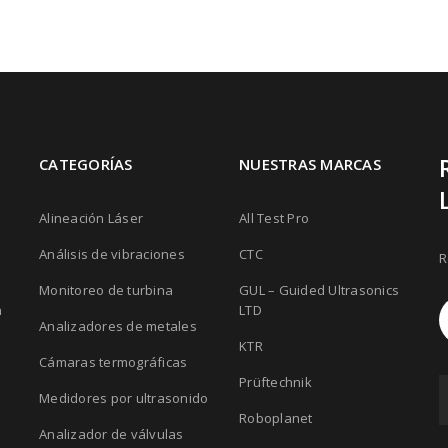
CATEGORÍAS
NUESTRAS MARCAS
Alineación Láser
All Test Pro
Análisis de vibraciones
CTC
R
Monitoreo de turbina
GUL – Guided Ultrasonics
n
LTD
Analizadores de metales
KTR
Cámaras termográficas
Prüftechnik
Medidores por ultrasonido
Roboplanet
Analizador de válvulas