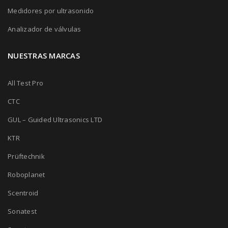
Medidores por ultrasonido
Analizador de válvulas
NUESTRAS MARCAS
All Test Pro
CTC
GUL – Guided Ultrasonics LTD
KTR
Prüftechnik
Roboplanet
Scentroid
Sonatest