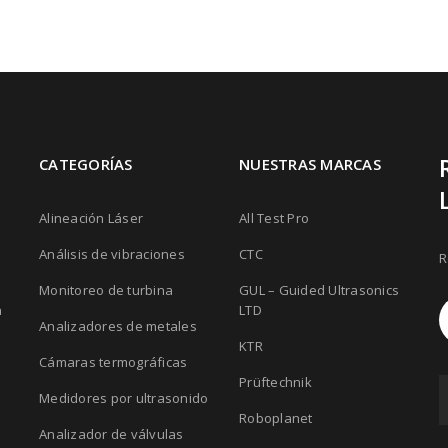
CATEGORÍAS
NUESTRAS MARCAS
Alineación Láser
All Test Pro
Análisis de vibraciones
CTC
R
Monitoreo de turbina
GUL – Guided Ultrasonics
n
LTD
Analizadores de metales
KTR
Cámaras termográficas
Prüftechnik
Medidores por ultrasonido
Roboplanet
Analizador de válvulas