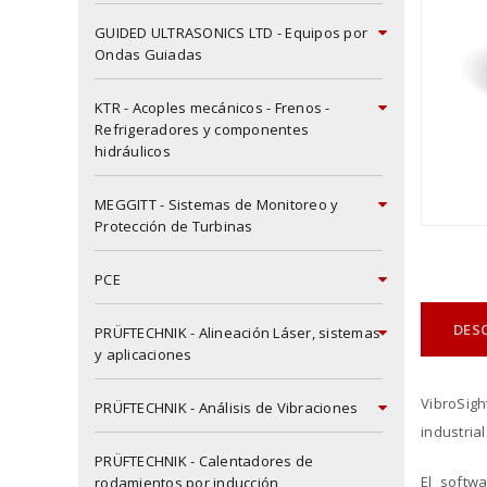
GUIDED ULTRASONICS LTD - Equipos por
Ondas Guiadas
KTR - Acoples mecánicos - Frenos -
Refrigeradores y componentes
hidráulicos
MEGGITT - Sistemas de Monitoreo y
Protección de Turbinas
PCE
DES
PRÜFTECHNIK - Alineación Láser, sistemas
y aplicaciones
VibroSigh
PRÜFTECHNIK - Análisis de Vibraciones
industria
PRÜFTECHNIK - Calentadores de
El softw
rodamientos por inducción