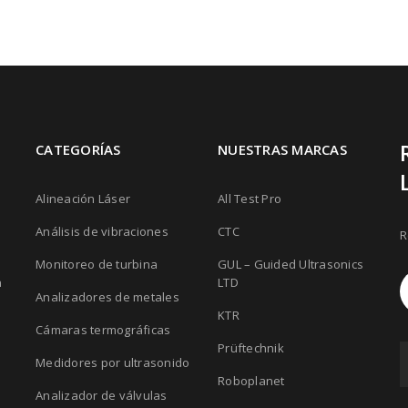
CATEGORÍAS
NUESTRAS MARCAS
Alineación Láser
All Test Pro
Análisis de vibraciones
CTC
R
Monitoreo de turbina
GUL – Guided Ultrasonics
n
LTD
Analizadores de metales
KTR
Cámaras termográficas
Prüftechnik
Medidores por ultrasonido
Roboplanet
Analizador de válvulas