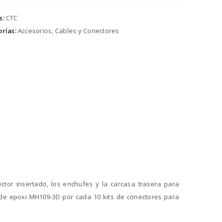
s:
CTC
rías:
Accesorios, Cables y Conectores
ctor insertado, los enchufes y la carcasa trasera para
 de epoxi MH109-3D por cada 10 kits de conectores para