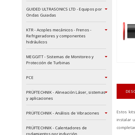
GUIDED ULTRASONICS LTD - Equipos por
Ondas Guiadas
KTR - Acoples mecánicos - Frenos -
Refrigeradores y componentes
hidráulicos
MEGGITT - Sistemas de Monitoreo y
Protección de Turbinas
PCE
DES
PRÜFTECHNIK - Alineación Láser, sistemas
y aplicaciones
Estos kit
PRÜFTECHNIK - Análisis de Vibraciones
instalar
completa
PRÜFTECHNIK - Calentadores de
rodamientos por inducción