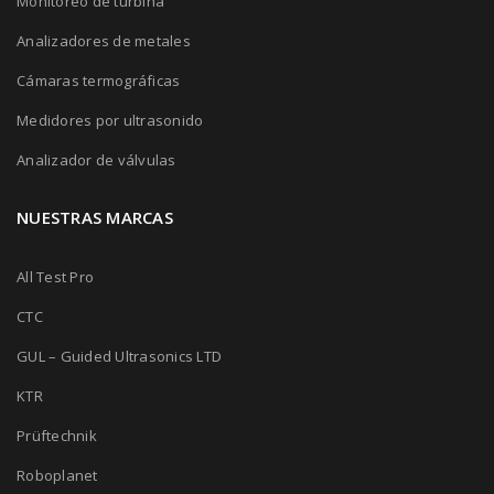
Monitoreo de turbina
Analizadores de metales
Cámaras termográficas
Medidores por ultrasonido
Analizador de válvulas
NUESTRAS MARCAS
All Test Pro
CTC
GUL – Guided Ultrasonics LTD
KTR
Prüftechnik
Roboplanet