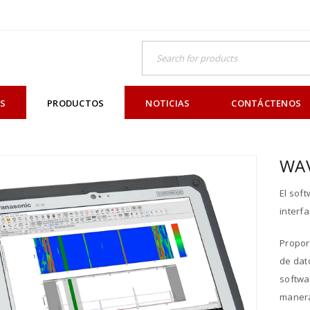
OS
PRODUCTOS
NOTICIAS
CONTÁCTENOS
WA
El sof
interf
Proporc
de dat
softwa
manera