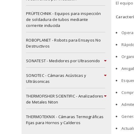
El equipo
PRÜFTECHNIK - Equipos para inspección
Caracterí
de soldadura de tubos mediante
corriente inducida
Opera
X
ROBOPLANET - Robots para Ensayos No
Rápido
Destructivos
Organi
SONATEST - Medidores por Ultrasonido
Amigab
SONOTEC - Cámaras Acústicas y
Esquem
Ultrásonicas
Compr
THERMOFISHER SCIENTIFIC - Analizadores
de Metales Niton
Admite
Genera
THERMOTEKNIX - Cámaras Termográficas
Fijas para Hornos y Calderos
Actual