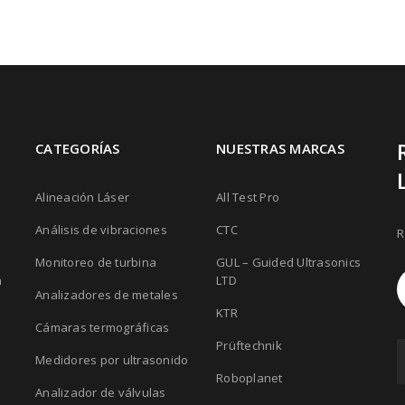
CATEGORÍAS
NUESTRAS MARCAS
Alineación Láser
All Test Pro
Análisis de vibraciones
CTC
R
Monitoreo de turbina
GUL – Guided Ultrasonics
n
LTD
Analizadores de metales
KTR
Cámaras termográficas
Prüftechnik
Medidores por ultrasonido
Roboplanet
Analizador de válvulas