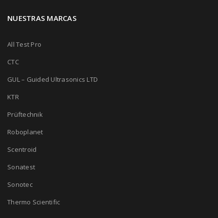
NUESTRAS MARCAS
All Test Pro
CTC
GUL – Guided Ultrasonics LTD
KTR
Prüftechnik
Roboplanet
Scentroid
Sonatest
Sonotec
Thermo Scientific